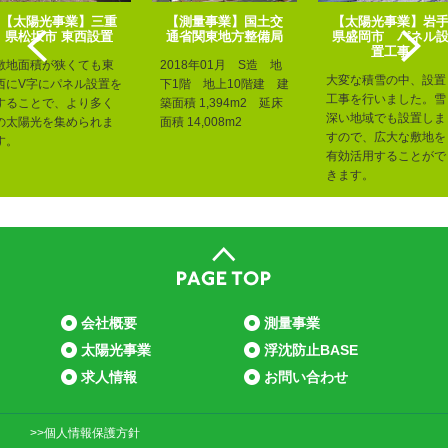
【太陽光事業】三重
【測量事業】国土交
【太陽光事業】岩
県松坂市 東西設置
通省関東地方整備局
県盛岡市 パネル
置工事
敷地面積が狭くても東
2018年01月 S造 地
大変な積雪の中、設置
西にV字にパネル設置を
下1階 地上10階建 建
工事を行いました。雪
することで、より多く
築面積 1,394m2 延床
深い地域でも設置しま
の太陽光を集められま
面積 14,008m2
すので、広大な敷地を
す。
有効活用することがで
きます。
会社概要
測量事業
太陽光事業
浮沈防止BASE
求人情報
お問い合わせ
>>個人情報保護方針